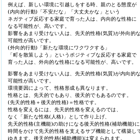
例えば、新しい環境に引越しをする時、親のとる態度が
(
内向的行動
)
「不安だな」「大丈夫かな」という
ネガティブ反応する家庭で育った人は、内向的な性格に
なる可能性が、高いです。
影響をあまり受けない人は、先天的性格
(
気質
)
が外向的
可能性が高いです。
(
外向的行動
)
「新たな環境にワクワクする」
「町を散策しよう」というポジティブな反応する
家庭で
育った人は、外向的な性格になる可能性が、高いです。
影響をあまり受けない人は、先天的性格
(
気質
)
が内向的
可能性が高いです。
環境要因によって、性格形成も異なります。
性格とは、先天的でもあり、後天的でもあるのです。
(
先天的性格＋後天的性格
)
＝性格です。
性格を変えるには、先天的性格を変えるのでは、
なく「新たな性格
(
人格
)
」として作り上げ、
先天的性格
(
主機能
)
の助けになる後天的性格
(
補助機能
)
に
時間をかけて先天的性格を支えるサブ機能として構築し
ゆきます。後天的性格
(
補助機能
)
は変えられます。