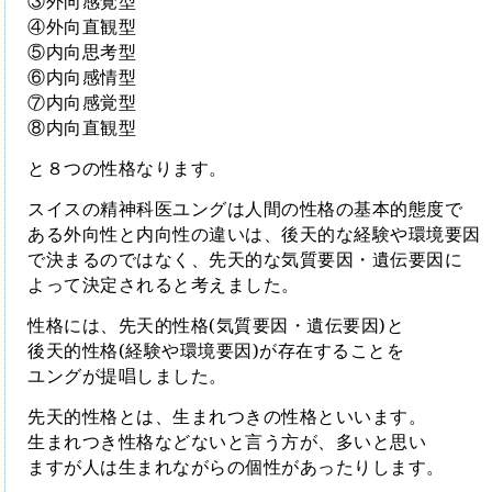
③外向感覚型
④外向直観型
⑤内向思考型
⑥内向感情型
⑦内向感覚型
⑧内向直観型
と８つの性格なります。
スイスの精神科医ユングは人間の性格の基本的態度で
ある
外向性と内向性の違いは、後天的な経験や環境要因
で
決まるのではなく、先天的な気質要因・遺伝要因に
よって決定されると考えました。
性格には、先天的性格
(
気質要因・遺伝要因
)
と
後天的性格
(
経験や環境要因
)
が存在することを
ユングが提唱しました。
先天的性格とは、生まれつきの性格といいます。
生まれつき性格などないと言う方が、多いと思い
ますが人は生まれながらの個性があったりします。