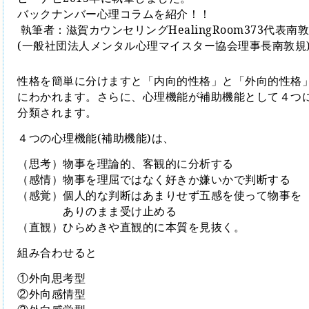
バックナンバー心理コラムを紹介！！
執筆者：滋賀カウンセリングHealingRoom373代表南
(一般社団法人メンタル心理マイスター協会理事長南敦規
性格を簡単に分けますと「内向的性格」と「外向的性格
にわかれます。さらに、心理機能が補助機能として４つ
分類されます。
４つの心理機能
(
補助機能
)
は、
（思考）物事を理論的、客観的に分析する
（感情）物事を理屈ではなく好きか嫌いかで判断する
（感覚）個人的な判断はあまりせず五感を使って物事を
ありのまま受け止める
（直観）ひらめきや直観的に本質を見抜く。
組み合わせると
①外向思考型
②外向感情型