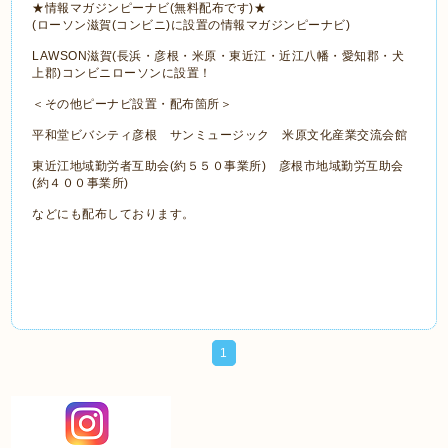
★情報マガジンピーナビ(無料配布です)★
(ローソン滋賀(コンビニ)に設置の情報マガジンピーナビ)
LAWSON滋賀(長浜・彦根・米原・東近江・近江八幡・愛知郡・犬
上郡)コンビニローソンに設置！
＜その他ピーナビ設置・配布箇所＞
平和堂ビバシティ彦根 サンミュージック 米原文化産業交流会館
東近江地域勤労者互助会(約５５０事業所) 彦根市地域勤労互助会
(約４００事業所)
などにも配布しております。
1