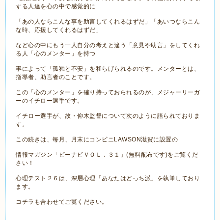
する人達を心の中で感覚的に
「あの人ならこんな事を助言してくれるはずだ」「あいつならこん
な時、応援してくれるはずだ」
など心の中にもう一人自分の考えと違う「意見や助言」をしてくれ
る人「心のメンター」を持つ
事によって「孤独と不安」を和らげられるのです。メンターとは、
指導者、助言者のことです。
この「心のメンター」を確り持っておられるのが、メジャーリーガ
ーのイチロー選手です。
イチロー選手が、故・仰木監督について次のように語られておりま
す。
この続きは、毎月、月末にコンビニLAWSON滋賀に設置の
情報マガジン「ピーナビＶＯＬ．３１」(無料配布です)をご覧くだ
さい！
心理テスト２６は、深層心理「あなたはどっち派」を執筆しており
ます。
コチラも合わせてご覧ください。