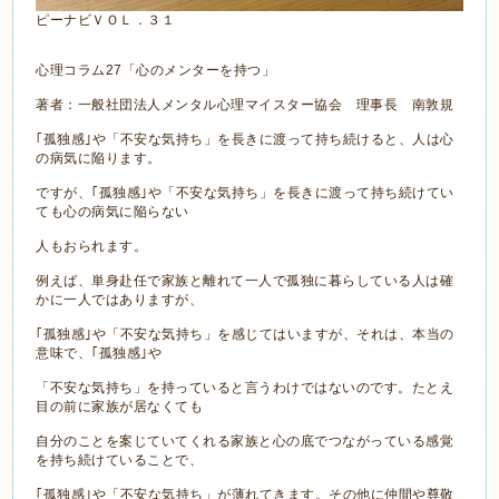
ピーナビＶＯＬ．３１
心理コラム27「心のメンターを持つ」
著者：一般社団法人メンタル心理マイスター協会 理事長 南敦規
｢孤独感｣や「不安な気持ち」を長きに渡って持ち続けると、人は心
の病気に陥ります。
ですが、｢孤独感｣や「不安な気持ち」を長きに渡って持ち続けてい
ても心の病気に陥らない
人もおられます。
例えば、単身赴任で家族と離れて一人で孤独に暮らしている人は確
かに一人ではありますが、
｢孤独感｣や「不安な気持ち」を感じてはいますが、それは、本当の
意味で、｢孤独感｣や
「不安な気持ち」を持っていると言うわけではないのです。たとえ
目の前に家族が居なくても
自分のことを案じていてくれる家族と心の底でつながっている感覚
を持ち続けていることで、
｢孤独感｣や「不安な気持ち」が薄れてきます。その他に仲間や尊敬