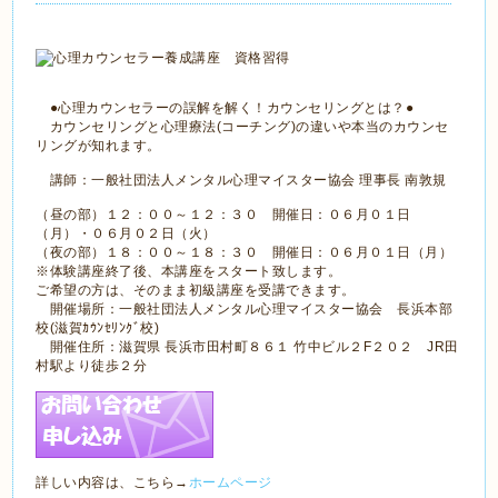
●心理カウンセラーの誤解を解く！カウンセリングとは？●
カウンセリングと心理療法(コーチング)の違いや本当のカウンセ
リングが知れます。
講師：一般社団法人メンタル心理マイスター協会 理事長 南敦規
（昼の部）１２：００～１２：３０ 開催日：０６月０１日
（月）・０６月０２日（火）
（夜の部）１８：００～１８：３０ 開催日：０６月０１日（月）
※体験講座終了後、本講座をスタート致します。
ご希望の方は、そのまま初級講座を受講できます。
開催場所：一般社団法人メンタル心理マイスター協会 長浜本部
校(滋賀ｶｳﾝｾﾘﾝｸﾞ校)
開催住所：滋賀県 長浜市田村町８６１ 竹中ビル２F２０２ JR田
村駅より徒歩２分
詳しい内容は、こちら→
ホームページ