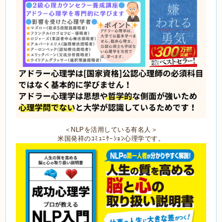
＜NLPを活用している有名人＞
米国発祥のｺﾐｭﾆｹｰｼｮﾝ心理学です。