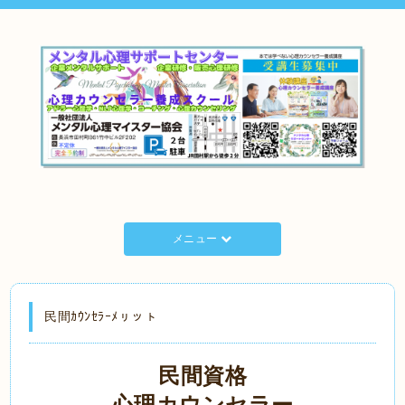
メニュー
民間ｶｳﾝｾﾗｰﾒㇼッㇳ
民間資格
心理カウンセラー