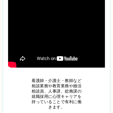
看護師・介護士・教師など
相談
業務や教育業務や婚活
相談員、
人事課、
総務課の
就職採用
に
心理キャリアを
持って
いる
ことで有利に働
きます。