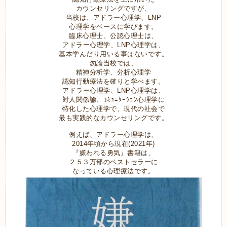
カウンセリングですが、
当校は、アドラー心理学、LNP
心理学をベースに学びます。
臨床心理士、公認心理士は、
アドラー心理学、LNP心理学は、
基本学んだり用いる事はないです。
勿論当校では、
精神分析学、分析心理学
認知行動療法を確りと学べます。
アドラー心理学、LNP心理学は、
対人関係諭、ｺﾐｭﾆｹｰｼｮﾝ心理学に
特化した心理学で、現代の社会で
最も実践的なカウンセリングです。
例えば、アドラー心理学は、
2014年頃から現在(2021年)
『嫌われる勇気』書籍は、
２５３万部のベストセラーに
なっている心理療法です。