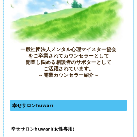
一般社団法人メンタル心理マイスター協会
を
ご卒業されてカウンセラーとして
開業し
悩める
相談者のサポターとして
ご活躍
されています。
～開業カウンセラー紹介～
幸せサロンhuwari
幸せサロンhuwari(女性専用)