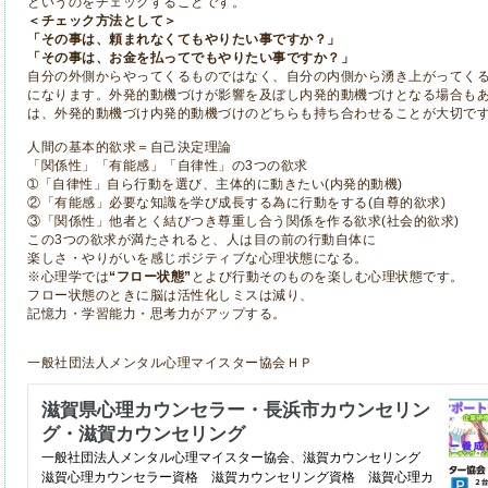
というのをチェックすることです。
＜チェック方法として＞
「その事は、頼まれなくてもやりたい事ですか？」
「その事は、お金を払ってでもやりたい事ですか？」
自分の外側からやってくるものではなく、自分の内側から湧き上がってく
になります。外発的動機づけが影響を及ぼし内発的動機づけとなる場合も
は、外発的動機づけ内発的動機づけのどちらも持ち合わせることが大切で
人間の基本的欲求＝自己決定理論
「関係性」「有能感」「自律性」の3つの欲求
➀「自律性」自ら行動を選び、主体的に動きたい(内発的動機)
②「有能感」必要な知識を学び成長する為に行動をする(自尊的欲求)
③「関係性」他者とく結びつき尊重し合う関係を作る欲求(社会的欲求)
この3つの欲求が満たされると、人は目の前の行動自体に
楽しさ・やりがいを感じポジティブな心理状態になる。
※心理学では
“フロー状態”
とよび行動そのものを楽しむ心理状態です。
フロー状態のときに脳は活性化しミスは減り、
記憶力・学習能力・思考力がアップする。
一般社団法人メンタル心理マイスター協会ＨＰ