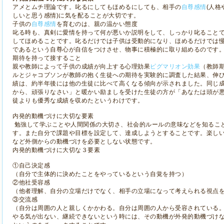
アメとムチ理論です。叱るにしてもほめるにしても、相手の
自尊感情
(人
しいと思う感情)に気を配ることが大切です。
子供の
自尊感情
を育むのは、親の温かい態度
叱る時も、真剣に愛情を持って何が悪いか説明をして、しっかり叱ること
してほめることです。叱るだけでは子供は受動的になり、ほめるだけでは
であるという自尊心が自信をつけさせ、物事に積極的に取り組めるのです
期待を持って接すること
親や教師によって子供の成績が向上する心理効果
ピグマリオン効果
（教師
ルとジャコブソンが教師の抱く生徒への期待を実験的に調査した結果、伸
績は、約半年後には他の生徒に比べて高くなる傾向が示されました。同じ
から、頑張りなさい」と暖かい励ましを受けた生徒の方が「あなたは頭が
徒よりも優秀な成績を収めたというわけです。
内発的動機づけに大切な要素
勉強して学ぶことや人間関係の大切さ、社会的ルールの意味などを知るこ
す。また自分で課題や目標を設定して、達成しようとすることです。楽し
など外側からの動機づけを必要としない状態です。
内発的動機づけに大切な３要素
①自己決定感
（自分で主体的に決めたことをやっているという自覚を持つ）
②他社受容感
（他者理解、自分の立場だけでなく、相手の立場になって考えられる視点
③交流感
（自分は周囲の人と親しくかかわる。自分は周囲の人から受容されている
やる気が出ない、継続できないという時には、その動機が外発的動機づけ