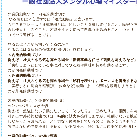
外発的動機づけ 内発的動機づけ
やる気とは？心理学では「達成動機」と言います。
心理学者マレーは「達成動機とは、難しいことを成し遂げること。障害を
合し他人をしのぐこと。才能をうまく使って自尊心を高めること」つまり
力でやり遂げることです。
やる気はどこから湧いてくるのか？
やる気には２種類の領域の動機づけが存在します。
＜内発的動機づけ＞
例えば、社員のやる気を高める場合「新規事業を任せて刺激を与えるなど
「実行しようとしている事に対してやる気や興味を持ち行動を起こす」
のが内発的動機づけ
＜外発的動機づけ＞
例えば、社員のやる気を高める場合「給料を増やす。
ボーナスを奮発する
「実行するに見合う報酬(賞、お金など)や罰によって行動を規定しようとす
のが外発的動機づけ
内発的動機づけと外発的動機づけ
の2つのバランスが大切！！
例えば、勉強しない子供にたいして「叱ったり」「ほめたり」「報酬」を
引き出す外発的動機づけは一時的に効力を発揮しますが、報酬がないと以
しなかったら怒られる」と仕方なく勉強をしているのは、親を安心させる
気ではないので長続きしません。やる気を出し続けるには内発的動機づけ
外発的動機づけに大切な要素