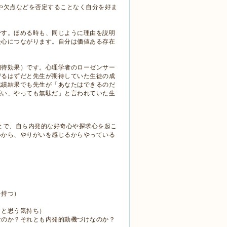
格や欠点などを否定することなく自分を好ま
です。ほめる時も、同じように理由を説明
慢心につながります。自分は価値ある存在
。
期待効果）です。心理学者のローゼンサー
びるはずだと先生が期待していた生徒の成
成績結果でも先生が「あなたはできるのだ
悪い、やっても無駄だ」と言われていた生
とで、自ら内発的な好奇心や探求心を起こ
いから、やりがいを感じるからやっている
を持つ）
。と思う気持ち）
なのか？それとも内発的動機づけなのか？