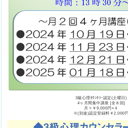
3級心理ｶｳﾝｾﾗｰ認定(土曜日)
4ヶ月間集中講座 [全８回]
月々￥9,000円×４
※(別途)認定登録料￥2,000