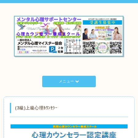
メニュー
(3級)上級心理ｶｳﾝｾﾗｰ