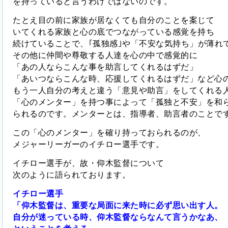
を持っていると言うわけではないのです。
たとえ目の前に家族が居なくても自分のことを案じて
いてくれる
家族と心の底でつながっている感覚を持ち
続けていることで、
｢孤独感｣や「不安な気持ち」が薄れ
その他に仲間や尊敬する人達を心の中で感覚的に
「あの人ならこんな事を助言してくれるはずだ」
「あいつならこんな時、応援してくれるはずだ」など心
もう一人自分の考えと違う「意見や助言」をしてくれる
「心のメンター」を持つ事によって「孤独と不安」を和
られるのです。メンターとは、指導者、助言者のことで
この「心のメンター」を確り持っておられるのが、
メジャーリーガーのイチロー選手です。
イチロー選手が、故・仰木監督について
次のように語られております。
イチロー選手
「仰木監督は、重要な局面に来た時に必ず思い出す人。
自分が迷っている時、仰木監督ならなんて言うかなあ、