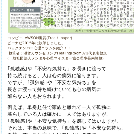
コンビニLAWSON滋賀(Free！ paper)
ピーナビ2015年に執筆しました。
バックナンバー心理コラムを紹介！！
執筆者：滋賀カウンセリングHealingRoom373代表南敦規
(一般社団法人メンタル心理マイスター協会理事長南敦規)
｢孤独感｣や「不安な気持ち」を長きに渡って
持ち続けると、
人は心の病気に陥ります。
ですが、｢孤独感｣や「不安な気持ち」を
長きに渡って持ち続けていても心の病気に
陥らない人もおられます。
例えば、単身赴任で家族と離れて一人で孤独に
暮らしている人は
確かに一人ではありますが、
｢孤独感｣や「不安な気持ち」を感じ
てはいますが、
それは、本当の意味で、｢孤独感｣や「不安な気持ち」