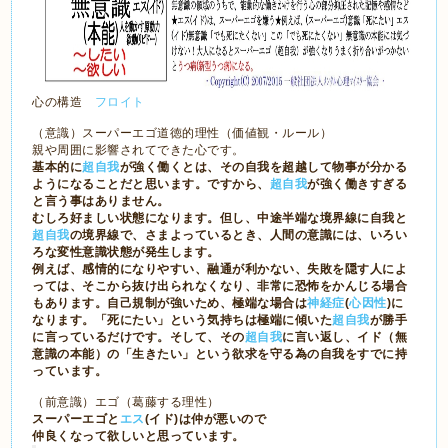
心の構造
フロイト
（意識）スーパーエゴ道徳的理性（価値観・ルール）
親や周囲に影響されてできた心です。
基本的に
超自我
が強く働くとは、その自我を超越して物事が分かる
ようになることだと思います。ですから、
超自我
が強く働きすぎる
と言う事はありません。
むしろ好ましい状態になります。但し、中途半端な境界線に自我と
超自我
の境界線で、さまよっているとき、人間の意識には、いろい
ろな変性意識状態が発生します。
例えば、感情的になりやすい、融通が利かない、失敗を隠す人によ
っては、そこから抜け出られなくなり、非常に恐怖をかんじる場合
もあります。
自己規制が強いため、極端な場合は
神経症
(
心因性
)
に
なります。
「死にたい」という気持ちは極端に傾いた
超自我
が勝手
に言っているだけです。そして、その
超自我
に言い返し、イド（無
意識の本能）の「生きたい」という欲求を守る為の自我をすでに持
っています。
（前意識）エゴ（葛藤する理性）
スーパーエゴと
エス
(イド)は仲が悪いので
仲良くなって欲しいと思っています。