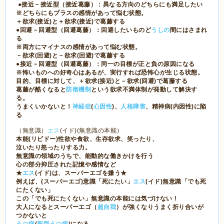
●
接近－接近型（接近葛藤）
：異なる方向のどちらにも満足したい
※どちらにもプラスの感情があって悩む状態。
＋欲求
(
接近
)
と＋欲求
(
接近
)
で葛藤する
●回避－回避型（回避葛藤）
：回避したいものど
うしの
間にはさまれ
る
※両方にマイナスの感情があって悩む状態。
－欲求
(
回避
)
と－欲求
(
回避
)
で葛藤する
●接近－回避型（回避葛藤）
：同一の目標が正と負の原因になる
※怖いものへの好奇心はあるが、実行すれば恐怖心が生じる状態。
目的、目標に対して、＋欲求
(
接近
)
と－欲求
(
回避
)
で葛藤する
葛藤が酷くなると
防衛機制
という欲求不満体制
が発動して解決す
る。
うまくいかないと！
神経症
(
心因性
)、
人格障害
、精神病(内因性)に陥
る
（無意識）
エス
(イド)(無意識の本能）
本能
(
リビドー
)
性欲や食欲、生存欲求、笑ったり、
泣いたり怒ったりする力。
無意識の領域のうちで、
能動的な働きかけを行う
心の部分抑圧された記憶や感情など
★
エス
(イド)は、スーパーエゴを嫌う★
例えば、(スーパーエゴ)意識「死にたい」
エス
(イド)無意識「でも死
にたくない」
この「でも死にたくない」無意識の本能には気づけない！
大人になるとスーパーエゴ（
超自我
）が強くなりうまく折り合いが
つかないと
うつ病
(
新型うつ病
)になる。