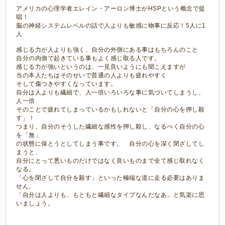
アメリカの心理学者エレイン・アーロン博士がHSPという概念で提
唱！
脳の神経システムレベルの話で人よりも敏感に物事に反応！5人に1
人
感じる力が人よりも強く、自分の外側にある事はもちろんのこと
自分の内側で起きている事もよく感じ取る人です。
感じる力が強いというのは、一見良いようにも聞こえますが
当の本人たちはそのせいで普通の人よりも疲れやすく
そして傷つきやすくなっています。
自分は人よりも繊細で、人一倍いろいろな事に気づいてしまうし、
人一倍
そのことで疲れてしまっているかもしれないと「自分の心を押し殺
す」！
つまり、自分のそうした繊細な感性を押し殺し、なるべく自分の心
を「無」
の状態に保とうとしてしまう事です。 自分の心を深く閉ざしてし
まうと、
自分にとって悪いものだけではなく良いものまで全て感じ取れなく
なる。
「心を閉ざして自分を殺す」といった極端な道に走る必要はありま
せん。
「自分は人よりも、もともと繊細なタイプなんだなあ」と気楽に思
いましょう。