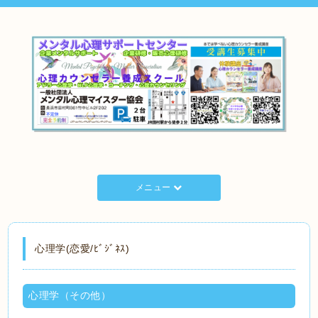
メニュー
心理学(恋愛/ﾋﾞｼﾞﾈｽ)
心理学（その他）