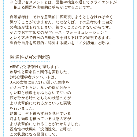
※心理アセスメントとは、面接や検査を通してクライエントが
抱える問題を客観的に明らかにすることです。
自動思考は、それを意識的に客観視しようとしなければ全く
気づくことができません。なぜならば、その思考の中に自分
の意識が埋もれてしまい、気づくことができないからです。
そこでおすすめなのが ”ケース・フォーミュレーション ”
という方法で自分の自動思考を掘り下げて客観視できます。
※自分自身を客観的に認知する能力を「メタ認知」と呼ぶ。
匿名性の心理状態
●匿名だと攻撃性が増します。
攻撃性と匿名性の関係を実験した、
(米)心理学者ジンバルドは、
3人の女性に目だけが開いた頭巾を
かぶってもらい、互いの顔が分から
ない時と頭巾をかぶらないで互いの
顔が分かる時のどちらの状態の方が
より攻撃的になれるかといった実験
を行いました。
結果は、何も被らず顔を見せている
時より頭巾を被っている状態の方が
より攻撃的になれることがわかりました。
匿名性の状態を「没個性化」と呼び、
この状態になる要因として、