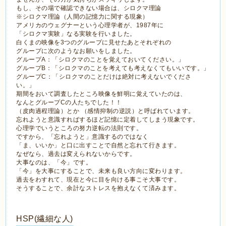
もし、その場で確認できない場合は、シロクマ理論
※シロクマ理論（人間の記憶力に関する現象）
アメリカのウェグナーという心理学者が、1987年に
「シロクマ実験」なる実験を行いました。
白くまの映像を3つのグループに見せたあとそれぞれの
グループに次のようなお願いをしました。
グループA：「シロクマのことを覚えておいてください。」
グループB：「シロクマのことを考えても考えなくてもいいです。」
グループC：「シロクマのことだけは絶対に考えないでくださ
い。」
期間をおいて調査したところ映像を鮮明に覚えていたのは、
なんとグループCの人たちでした！！
（皮肉過程理論）とか （感情抑制の逆説）と呼ばれています。
忘れようと意識すればするほど記憶に定着してしまう現象です。
心理学でいうところの努力逆転の法則です。
ですから、「忘れようと」意識するのではなく
「ま、いいか」と口に出すことで自然と忘れて行きます。
なぜなら、過去は変えられないからです。
大事なのは、「今」です。
「今」を大事にすることで、未来も良い方向に変わります。
過去をわすれて、現在と今に目を向ける事こそ大事です。
そうすることで、余計なストレスを抱えなくて済みます。
HSP(繊細な人)