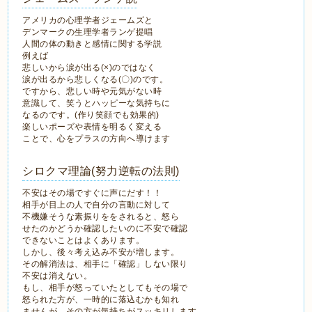
アメリカの心理学者ジェームズと
デンマークの生理学者ランゲ提唱
人間の体の動きと感情に関する学説
例えば
悲しいから涙が出る(×)のではなく
涙が出るから悲しくなる(〇)のです。
ですから、悲しい時や元気がない時
意識して、笑うとハッピーな気持ちに
なるのです。(作り笑顔でも効果的)
楽しいポーズや表情を明るく変える
ことで、心をプラスの方向へ導けます
シロクマ理論(努力逆転の法則)
不安はその場ですぐに声にだす！！
相手が目上の人で自分の言動に対して
不機嫌そうな素振りををされると、怒ら
せたのかどうか確認したいのに不安で確認
できないことはよくあります。
しかし、後々考え込み不安が増します。
その解消法は、相手に「確認」しない限り
不安は消えない。
もし、相手が怒っていたとしてもその場で
怒られた方が、一時的に落込むかも知れ
ませんが、その方が気持ちがスッキリします。