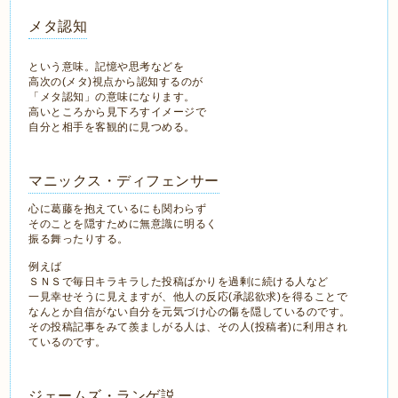
メタ認知
という意味。記憶や思考などを
高次の(メタ)視点から認知するのが
「メタ認知」の意味になります。
高いところから見下ろすイメージで
自分と相手を客観的に見つめる。
マニックス・ディフェンサー
心に葛藤を抱えているにも関わらず
そのことを隠すために無意識に明るく
振る舞ったりする。
例えば
ＳＮＳで毎日キラキラした投稿ばかりを過剰に続ける人など
一見幸せそうに見えますが、他人の反応(承認欲求)を得ることで
なんとか自信がない自分を元気づけ心の傷を隠しているのです。
その投稿記事をみて羨ましがる人は、その人(投稿者)に利用され
ているのです。
ジェームズ・ランゲ説