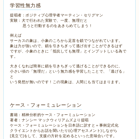
学習性無力感
提唱者：ポジティブ心理学者マーティン・セリグマン
実験：犬で行われた実験で、一度、無理だと
思うと行動するのをあきらめてしまう！
例えば
サーカスの象は、小象のころから足首を鎖でつながれています。
象は力が強いので、鎖を引きちぎって逃げ出すことができるはず
ですが、小象のときに「抵抗しても無理」とインプットしいる為で
す。
大きくなれば簡単に鎖を引きちぎって逃げることができるのに、
小さい頃の「無理だ」という無力感を学習したことで、「逃げる」
と
いう発想が無いのです！この現象は、人間にも当てはまります。
ケース・フォーミュレーション
書籍：精神分析的ケース・フォーミュレーション
著者：ナンシー マックウィリアムズより提唱
ケース・フォーミュレーションを日本語に訳すと＝事例定式化
クライエントからお話を聞いたり(心理アセスメント)しながら
[見立て]をして、支援の方針を定めるといった意味合いです。