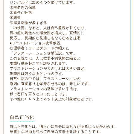
ジンバルドは次の４つを挙げています。
①匿名性の保障
②責任が分散
③興奮
④感覚刺激が多すぎる
この状況になると、人は自己監視が甘くなり、
目の前の刺激への感受性が増大し、直情的に
反応し、長期的な見通しもなくなると提唱
●フラストレーション攻撃仮説
心理学者ミラーとダラードの唱えた
「フラストレーション攻撃仮説」です。
この仮説では、人は欲求不満状態に陥ると
攻撃行動を起こすと説明されます。
フラストレーションが大きければ大きいほど、
攻撃性は強くなるというのです。
日常生活の中では、フラストレーションの
原因に直接怒りを爆発させるのは、難しいです。
フラストレーションの発散で多い手法は、
影で悪口を言うといったことです。
その他にＳＮＳ上でネット炎上の対象者などです。
自己正当化
自己正当化とは、明らかに自分に落ち度があるにもかかわらず、
身勝手な理由を並べて自身の立場を弁護することです。