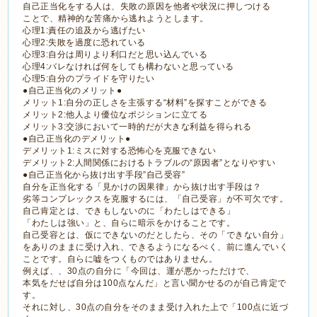
自己正当化をする人は、失敗の原因を他者や状況に押しつける
ことで、精神的な苦痛から逃れようとします。
心理1:責任の追及から逃げたい
心理2:失敗を過度に恐れている
心理3:自分は周りより利口だと思い込んでいる
心理4:バレなければ何をしても構わないと思っている
心理5:自分のプライドを守りたい
●自己正当化のメリット●
メリット1:自分の正しさを主張する“材料”を探すことができる
メリット2:他人より優位なポジションに立てる
メリット3:交渉において一時的だが大きな利益を得られる
●自己正当化のデメリット●
デメリット1:ミスに対する恐怖心を克服できない
デメリット2:人間関係におけるトラブルの“原因者”となりやすい
●自己正当化から抜け出す手段”自己受容”
自分を正当化する「見かけの因果律」から抜け出す手段は？
劣等コンプレックスを克服するには、「自己受容」が不可欠です。
自己肯定とは、できもしないのに「わたしはできる」
「わたしは強い」と、自らに暗示をかけることです。
自己受容とは、仮にできないのだとしたら、その「できない自分」
をありのままに受け入れ、できるようになるべく、前に進んでいく
ことです。自らに嘘をつくものではありません。
例えば、、30点の自分に「今回は、運が悪かっただけで、
本気をだせば自分は100点なんだ」と言い聞かせるのが自己肯定で
す。
それに対し、30点の自分をそのまま受け入れた上で「100点に近づ