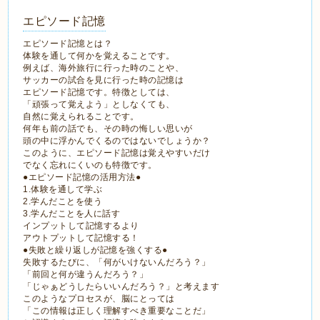
エピソード記憶
エピソード記憶とは？
体験を通して何かを覚えることです。
例えば、海外旅行に行った時のことや、
サッカーの試合を見に行った時の記憶は
エピソード記憶です。特徴としては、
「頑張って覚えよう」としなくても、
自然に覚えられることです。
何年も前の話でも、その時の悔しい思いが
頭の中に浮かんでくるのではないでしょうか？
このように、エピソード記憶は覚えやすいだけ
でなく忘れにくいのも特徴です。
●エピソード記憶の活用方法●
1.体験を通して学ぶ
2.学んだことを使う
3.学んだことを人に話す
インプットして記憶するより
アウトプットして記憶する！
●失敗と繰り返しが記憶を強くする●
失敗するたびに、「何がいけないんだろう？」
「前回と何が違うんだろう？」
「じゃぁどうしたらいいんだろう？」と考えます
このようなプロセスが、脳にとっては
「この情報は正しく理解すべき重要なことだ」