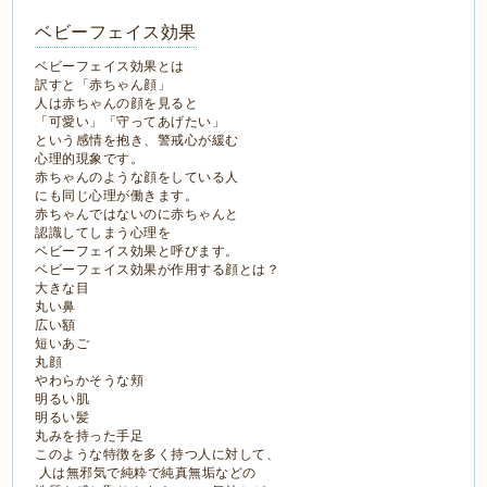
ベビーフェイス効果
ベビーフェイス効果とは
訳すと「赤ちゃん顔」
人は赤ちゃんの顔を見ると
「可愛い」「守ってあげたい」
という感情を抱き、警戒心が緩む
心理的現象です。
赤ちゃんのような顔をしている人
にも同じ心理が働きます。
赤ちゃんではないのに赤ちゃんと
認識してしまう心理を
ベビーフェイス効果と呼びます。
ベビーフェイス効果が作用する顔とは？
大きな目
丸い鼻
広い額
短いあご
丸顔
やわらかそうな頬
明るい肌
明るい髪
丸みを持った手足
このような特徴を多く持つ人に対して、
人は無邪気で純粋で純真無垢などの