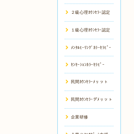
２級心理ｶｳﾝｾﾗｰ認定
１級心理ｶｳﾝｾﾗｰ認定
ﾒﾝﾀﾙﾋｰﾘﾝｸﾞｶﾗｰｾﾗﾋﾟｰ
ｾﾝｾｰｼｮﾝｶﾗｰｾﾗﾋﾟｰ
民間ｶｳﾝｾﾗｰﾒㇼッㇳ
民間ｶｳﾝｾﾗｰデﾒㇼッㇳ
企業研修