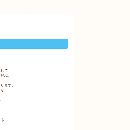
られて
も呼ぶ。
あります。
価が
が
は
する