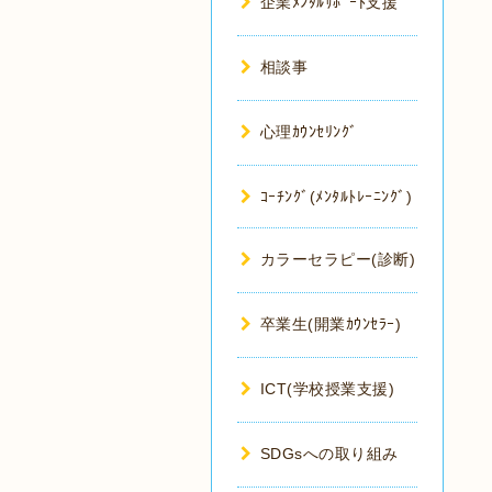
企業ﾒﾝﾀﾙｻﾎﾟｰﾄ支援
相談事
心理ｶｳﾝｾﾘﾝｸﾞ
ｺｰﾁﾝｸﾞ(ﾒﾝﾀﾙﾄﾚｰﾆﾝｸﾞ)
カラーセラピー(診断)
卒業生(開業ｶｳﾝｾﾗｰ)
ICT(学校授業支援)
SDGsへの取り組み