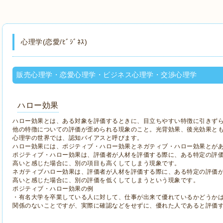
心理学(恋愛/ﾋﾞｼﾞﾈｽ)
販売心理学・恋愛心理学・ビジネス心理学・交渉心理学
ハロー効果
ハロー効果とは、ある対象を評価するときに、目立ちやすい特徴に引きず
他の特徴についての評価が歪められる現象のこと。光背効果、後光効果と
心理学の世界では、認知バイアスと呼びます。
ハロー効果には、ポジティブ・ハロー効果とネガティブ・ハロー効果とが
ポジティブ・ハロー効果は、評価者が人材を評価する際に、ある特定の評
高いと感じた場合に、別の項目も高くしてしまう現象です。
ネガティブハロー効果は、評価者が人材を評価する際に、ある特定の評価
高いと感じた場合に、別の評価を低くしてしまうという現象です。
ポジティブ・ハロー効果の例
・有名大学を卒業している人に対して、仕事が出来て優れているかどうか
関係のないことですが、実際に確認などをせずに、優れた人であると評価