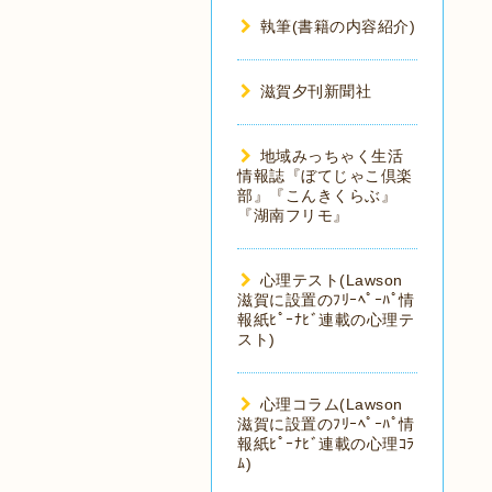
執筆(書籍の内容紹介)
滋賀夕刊新聞社
地域みっちゃく生活
情報誌『ぼてじゃこ倶楽
部』『こんきくらぶ』
『湖南フリモ』
心理テスト(Lawson
滋賀に設置のﾌﾘｰﾍﾟｰﾊﾟ情
報紙ﾋﾟｰﾅﾋﾞ連載の心理テ
スト)
心理コラム(Lawson
滋賀に設置のﾌﾘｰﾍﾟｰﾊﾟ情
報紙ﾋﾟｰﾅﾋﾞ連載の心理ｺﾗ
ﾑ)